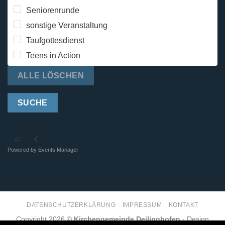
Seniorenrunde
sonstige Veranstaltung
Taufgottesdienst
Teens in Action
ALLE LÖSCHEN
SUCHE
Powered by
Events Manager
DATENSCHUTZERKLÄRUNG
IMPRESSUM
KONTAKT
Copyright 2026 ©
Kirchengemeinde Deilinghofen
- Design