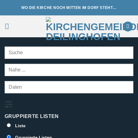
Zum
WO DIE KIRCHE NOCH MITTEN IM DORF STEHT…
Inhalt
springen
Suche
Nahe
...
Daten
GRUPPIERTE LISTEN
ANZEIGETYP
Liste
FÜR
Gruppierte Listen