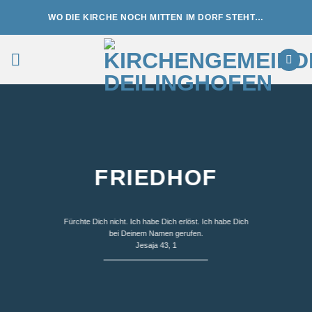
Zum
WO DIE KIRCHE NOCH MITTEN IM DORF STEHT…
Inhalt
springen
FRIEDHOF
Fürchte Dich nicht. Ich habe Dich erlöst. Ich habe Dich
bei Deinem Namen gerufen.
Jesaja 43, 1