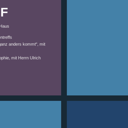
F
-Haus
ntreffs
s ganz anders kommt“, mit
ophie, mit Herrn Ulrich