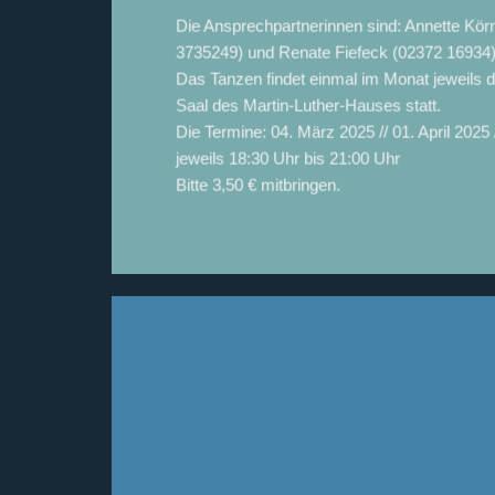
Die Ansprechpartnerinnen sind: Annette Körn
3735249) und Renate Fiefeck (02372 16934)
Das Tanzen findet einmal im Monat jeweils 
Saal des Martin-Luther-Hauses statt.
Die Termine: 04. März 2025 // 01. April 2025 
jeweils 18:30 Uhr bis 21:00 Uhr
Bitte 3,50 € mitbringen.