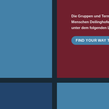
Die Gruppen und Term
Menschen Deilinghofen 
unter dem folgenden L
FIND YOUR WAY 