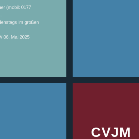
er (mobil: 0177
.
dienstags im großen
// 06. Mai 2025
CVJM