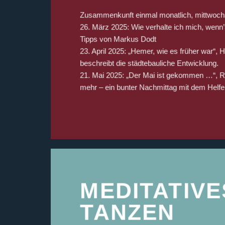
Zusammenkunft einmal monatlich, mittwochs
26. März 2025: Wie verhalte ich mich, wenn’
Tipps von Markus Dodt
23. April 2025: „Hemer, wie es früher war“,
beschreibt die städtebauliche Entwicklung.
21. Mai 2025: „Der Mai ist gekommen …“, Rä
mehr – ein bunter Nachmittag mit dem Helf
MEDITATIVE
TANZEN