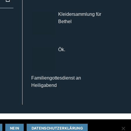
Kleidersammlung für
Bethel
Ök.
Familiengottesdienst an
Heiligabend
NEIN
DATENSCHUTZERKLÄRUNG
ikationsdesign