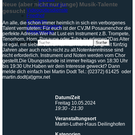
Neue (aber nicht nur junge) Musik-Talente
Partner Links
Videogottesdienste
gesucht
Friedhof
Kirchturm
An alle, die schon immer heimlich in sich ein verborgenes
Ansprechpartner
Talent vermuteten:
Für euch ist der CVJM Posaunenchor die
Förderverein
perfekte Adresse.
Wer hat Lust ein Instrument z.B. Trompete,
Tenorhorn, Horn, Posaune oder Tuba zu erlernen?
Das Alter
Search for:
ist egal, mit sieben Jahren ist man nicht zu jung, mit fünfzig
Jahren aber auch noch nicht
zu alt.
Notenkenntnisse sind
nicht erforderlich. Instrument und Noten werden vom Chor
gestellt.
Die Übungsstunde ist immer freitags von 18:30 Uhr
bis 19:30 Uhr.
Haben wir dein Interesse geweckt? Dann
melde dich einfach bei
Martin Dodt Tel.: (02372) 61425 oder
martin.dodt(at)gmx.net
Datum/Zeit
Freitag 10.05.2024
19:30 - 21:30
Veranstaltungsort
Martin-Luther-Haus Deilinghofen
Kategorien