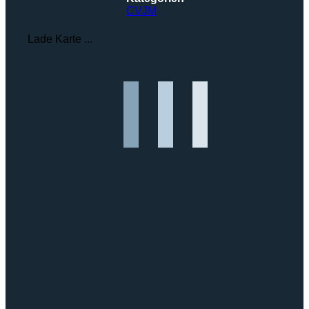
CVJM
Lade Karte ...