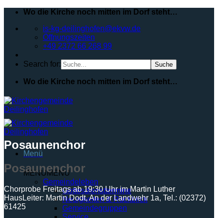
Zum
Wo die Kirche noch mitten im Dorf steht…
Inhalt
is-kg-deilinghofen@ekvw.de
springen
Öffnungszeiten
+49 2372 66 268 99
Search for:
Wo die Kirche noch mitten im Dorf steht…
Posaunenchor
Menü
Posaunenchor
MENU
MENU
Gemeindeleben
Chorprobe Freitags ab 19:30 Uhr im Martin Luther
Gottesdiensttermine
Haus
Leiter: Martin Dodt, An der Landwehr 1a, Tel.: (02372)
Neuigkeiten & Rückblick
61425
Gemeindegruppen
Service