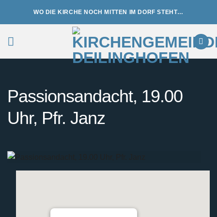
Zum
WO DIE KIRCHE NOCH MITTEN IM DORF STEHT…
Inhalt
springen
Passionsandacht, 19.00
Uhr, Pfr. Janz