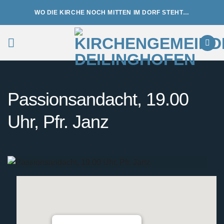
Zum
WO DIE KIRCHE NOCH MITTEN IM DORF STEHT…
Inhalt
springen
Passionsandacht, 19.00
Uhr, Pfr. Janz