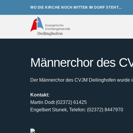
Zum
WO DIE KIRCHE NOCH MITTEN IM DORF STEHT…
Inhalt
springen
Männerchor des CV
Der Männerchor des CVJM Deilinghofen wurde im 
Kontakt:
Martin Dodt (02372) 61425
Engelbert Stunek, Telefon: (02372) 8447970