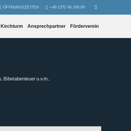
ÖFFNUNGSZEITEN
+49 2372 66 268 99
Kirchturm
Ansprechpartner
Förderverein
s, Bibelabenteuer u.v.m..