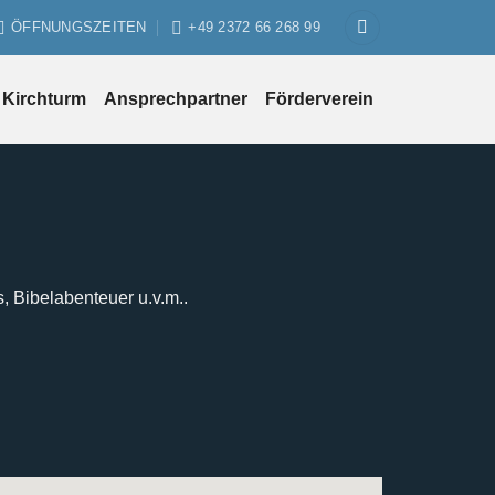
ÖFFNUNGSZEITEN
+49 2372 66 268 99
Kirchturm
Ansprechpartner
Förderverein
s, Bibelabenteuer u.v.m..