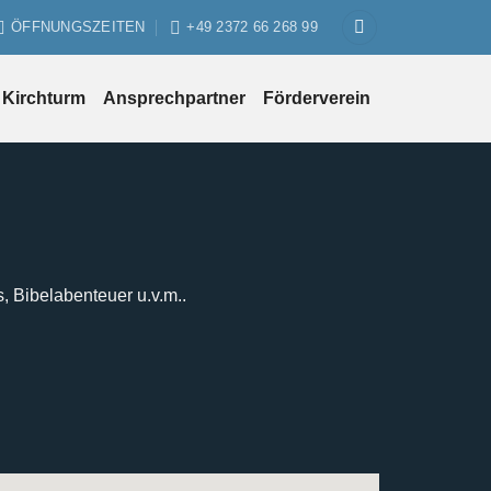
ÖFFNUNGSZEITEN
+49 2372 66 268 99
Kirchturm
Ansprechpartner
Förderverein
s, Bibelabenteuer u.v.m..