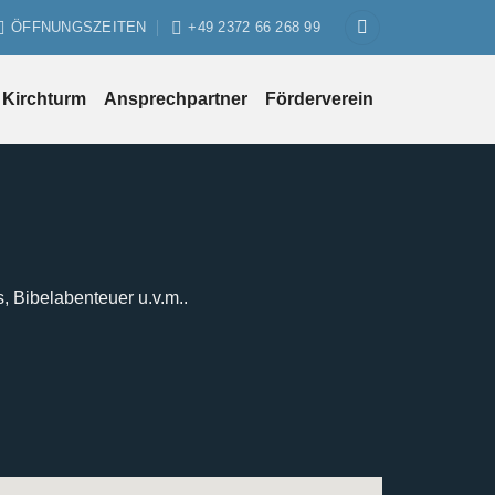
ÖFFNUNGSZEITEN
+49 2372 66 268 99
Kirchturm
Ansprechpartner
Förderverein
s, Bibelabenteuer u.v.m..