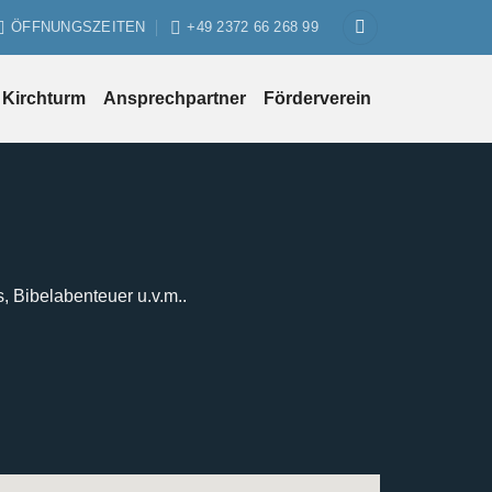
ÖFFNUNGSZEITEN
+49 2372 66 268 99
Kirchturm
Ansprechpartner
Förderverein
s, Bibelabenteuer u.v.m..