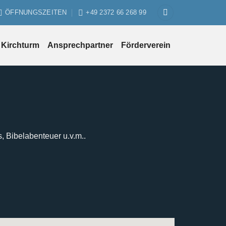
ÖFFNUNGSZEITEN
+49 2372 66 268 99
Kirchturm
Ansprechpartner
Förderverein
s, Bibelabenteuer u.v.m..