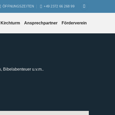
ÖFFNUNGSZEITEN
+49 2372 66 268 99
Kirchturm
Ansprechpartner
Förderverein
s, Bibelabenteuer u.v.m..