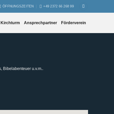
ÖFFNUNGSZEITEN
+49 2372 66 268 99
Kirchturm
Ansprechpartner
Förderverein
s, Bibelabenteuer u.v.m..