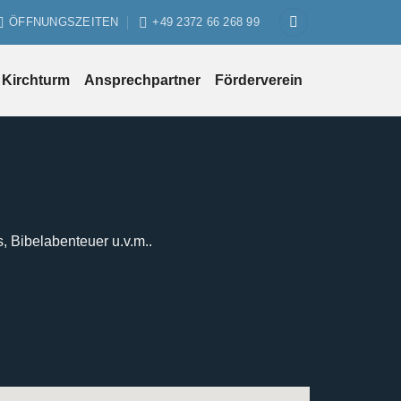
ÖFFNUNGSZEITEN
+49 2372 66 268 99
Kirchturm
Ansprechpartner
Förderverein
s, Bibelabenteuer u.v.m..