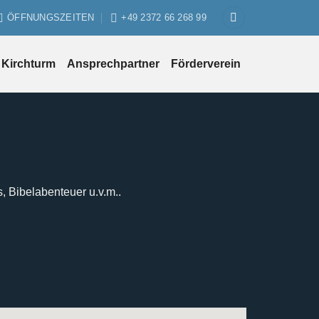
ÖFFNUNGSZEITEN
+49 2372 66 268 99
Kirchturm
Ansprechpartner
Förderverein
s, Bibelabenteuer u.v.m..