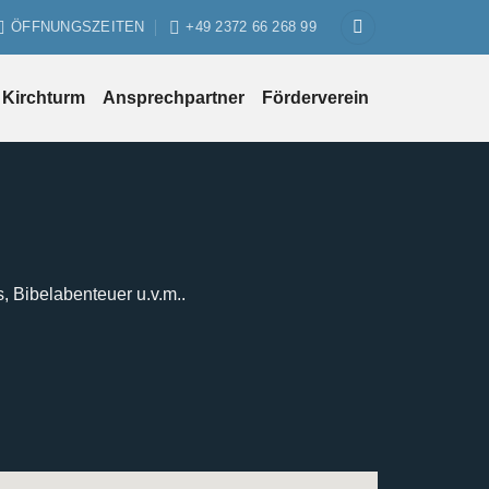
ÖFFNUNGSZEITEN
+49 2372 66 268 99
Kirchturm
Ansprechpartner
Förderverein
s, Bibelabenteuer u.v.m..