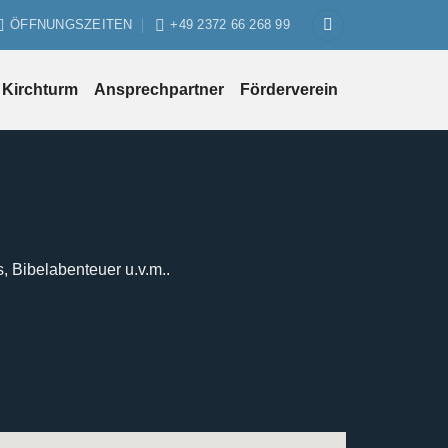
ÖFFNUNGSZEITEN
+49 2372 66 268 99
Kirchturm
Ansprechpartner
Förderverein
s, Bibelabenteuer u.v.m..