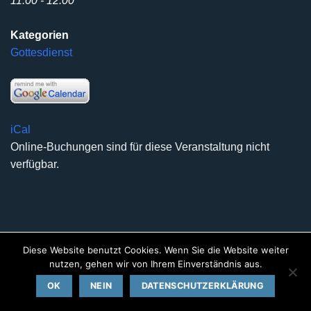
11:00 - 12:00
Kategorien
Gottesdienst
iCal
Online-Buchungen sind für diese Veranstaltung nicht
verfügbar.
Diese Website benutzt Cookies. Wenn Sie die Website weiter
DATENSCHUTZERKLÄRUNG
IMPRESSUM
KONTAKT
nutzen, gehen wir von Ihrem Einverständnis aus.
Copyright 2026 ©
Kirchengemeinde Deilinghofen
- Design
OK
kleinzweidrei Kommunikationsdesign
NEIN
DATENSCHUTZERKLÄRUNG