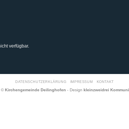
icht verfügbar.
DATENSCHUTZERKLÄRUNG
IMPRESSUM
KONTAKT
6 ©
Kirchengemeinde Deilinghofen
- Design
kleinzweidrei Kommun