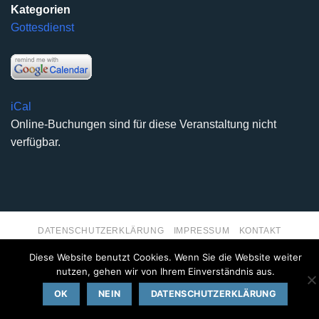
Kategorien
Gottesdienst
iCal
Online-Buchungen sind für diese Veranstaltung nicht
verfügbar.
DATENSCHUTZERKLÄRUNG
IMPRESSUM
KONTAKT
Copyright 2026 ©
Kirchengemeinde Deilinghofen
- Design
Diese Website benutzt Cookies. Wenn Sie die Website weiter
kleinzweidrei Kommunikationsdesign
nutzen, gehen wir von Ihrem Einverständnis aus.
OK
NEIN
DATENSCHUTZERKLÄRUNG