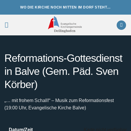
Zum
WO DIE KIRCHE NOCH MITTEN IM DORF STEHT…
Inhalt
springen
Reformations-Gottesdienst
in Balve (Gem. Päd. Sven
Körber)
„… mit frohem Schall!“ – Musik zum Reformationsfest
(19:00 Uhr, Evangelische Kirche Balve)
Datum/Zeit
Karte nicht verfügbar