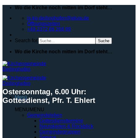
Zum
Wo die Kirche noch mitten im Dorf steht…
Inhalt
is-kg-deilinghofen@ekvw.de
springen
Öffnungszeiten
+49 2372 66 268 99
Search for:
Wo die Kirche noch mitten im Dorf steht…
Ostersonntag, 6.00 Uhr:
Menü
Gottesdienst, Pfr. T. Ehlert
MENU
MENU
Gemeindeleben
Gottesdiensttermine
Neuigkeiten & Rückblick
Gemeindegruppen
Service