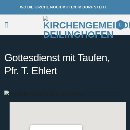
Zum
WO DIE KIRCHE NOCH MITTEN IM DORF STEHT…
Inhalt
springen
Gottesdienst mit Taufen,
Pfr. T. Ehlert