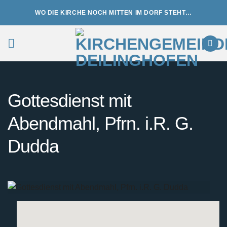
Zum
WO DIE KIRCHE NOCH MITTEN IM DORF STEHT…
Inhalt
springen
Gottesdienst mit
Abendmahl, Pfrn. i.R. G.
Dudda