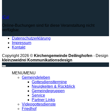
iCal
Online-Buchungen sind für diese Veranstaltung nicht
verfügbar.
Datenschutzerklärung
Impressum
Kontakt
Copyright 2026 ©
Kirchengemeinde Deilinghofen
- Design
kleinzweidrei Kommunikationsdesign
MENU
MENU
Gemeindeleben
Gottesdiensttermine
Neuigkeiten & Rückblick
Gemeindegruppen
Service
Partner Links
Videogottesdienste
Friedhof