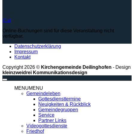
iCal
Online-Buchungen sind für diese Veranstaltung nicht
verfügbar.
Datenschutzerklärung
Impressum
Kontakt
Copyright 2026 ©
Kirchengemeinde Deilinghofen
- Design
kleinzweidrei Kommunikationsdesign
MENU
MENU
Gemeindeleben
Gottesdiensttermine
Neuigkeiten & Rückblick
Gemeindegruppen
Service
Partner Links
Videogottesdienste
Friedhof