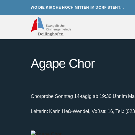
Zum
WO DIE KIRCHE NOCH MITTEN IM DORF STEHT…
Inhalt
springen
Agape Chor
Chorprobe Sonntag 14-tägig ab 19:30 Uhr im Mar
Leiterin: Karin Heß-Wendel, Voßstr. 16, Tel.: (0