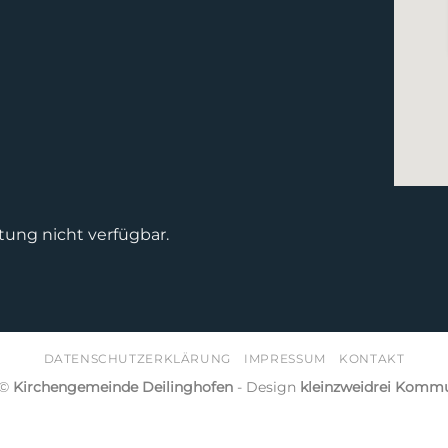
tung nicht verfügbar.
DATENSCHUTZERKLÄRUNG
IMPRESSUM
KONTAKT
 ©
Kirchengemeinde Deilinghofen
- Design
kleinzweidrei Kommu