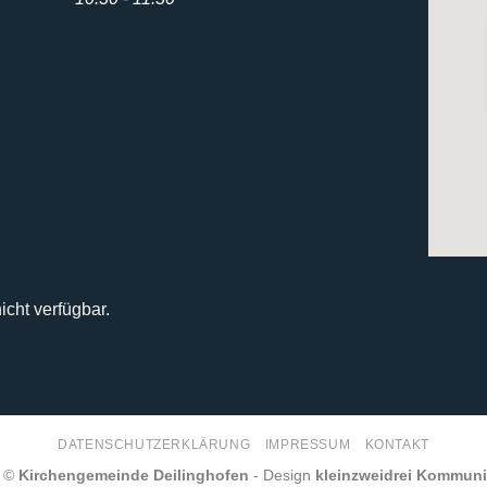
icht verfügbar.
DATENSCHUTZERKLÄRUNG
IMPRESSUM
KONTAKT
6 ©
Kirchengemeinde Deilinghofen
- Design
kleinzweidrei Kommun