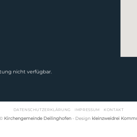
tung nicht verfügbar.
DATENSCHUTZERKLÄRUNG
IMPRESSUM
KONTAKT
 ©
Kirchengemeinde Deilinghofen
- Design
kleinzweidrei Kommu