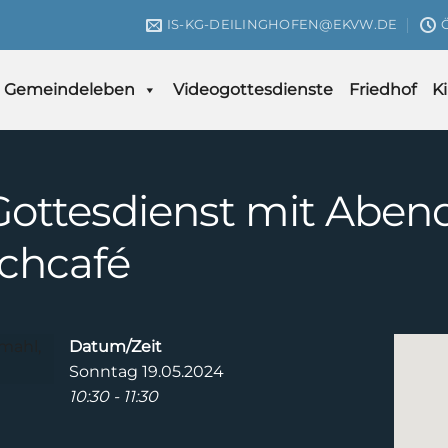
IS-KG-DEILINGHOFEN@EKVW.DE
Gemeindeleben
Videogottesdienste
Friedhof
K
ottesdienst mit Abendm
rchcafé
Datum/Zeit
Sonntag 19.05.2024
10:30 - 11:30