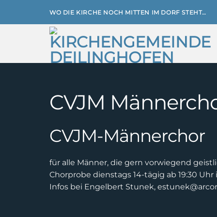
Zum
WO DIE KIRCHE NOCH MITTEN IM DORF STEHT…
Inhalt
springen
CVJM Männerch
CVJM-Männerchor
für alle Männer, die gern vorwiegend geistl
Chorprobe dienstags 14-tägig ab 19:30 Uhr
Infos bei Engelbert Stunek, estunek@arcor