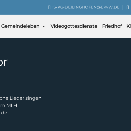
IS-KG-DEILINGHOFEN@EKVW.DE
Gemeindeleben
Videogottesdienste
Friedhof
K
or
iche Lieder singen
 im MLH
.de