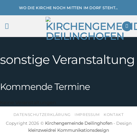
Zum
WO DIE KIRCHE NOCH MITTEN IM DORF STEHT…
Inhalt
springen
sonstige Veranstaltung
Kommende Termine
Keine Veranstaltungen
DATENSCHUTZERKLÄRUNG
IMPRESSUM
KONTAKT
Copyright 2026 ©
Kirchengemeinde Deilinghofen
- Design
kleinzweidrei Kommunikationsdesign