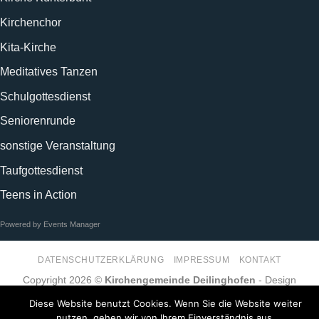
Kirchenchor
Kita-Kirche
Meditatives Tanzen
Schulgottesdienst
Seniorenrunde
sonstige Veranstaltung
Taufgottesdienst
Teens in Action
Powered by
Events Manager
DATENSCHUTZERKLÄRUNG
IMPRESSUM
KONTAKT
Copyright 2026 ©
Kirchengemeinde Deilinghofen
- Design
kleinzweidrei Kommunikationsdesign
Diese Website benutzt Cookies. Wenn Sie die Website weiter
nutzen, gehen wir von Ihrem Einverständnis aus.