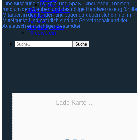
Eine Mischung aus Spiel und Spaß, Bibel lesen, Themen
Partner Links
rund um den Glauben und das nötige Handwerkszeug für die
Videogottesdienste
Mitarbeit in den Kinder- und Jugendgruppen stehen hier im
Friedhof
Mittelpunkt. Und natürlich sind die Gemeinschaft und der
Kirchturm
Austausch ein wichtiger Bestandteil.
Ansprechpartner
Förderverein
Search
for:
Lade Karte ...