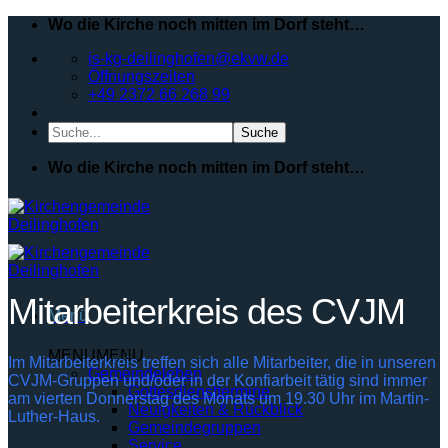
Zum
Wo die Kirche noch mitten im Dorf steht…
Inhalt
is-kg-deilinghofen@ekvw.de
springen
Öffnungszeiten
+49 2372 66 268 99
Search
for:
Wo die Kirche noch mitten im Dorf steht…
Mitarbeiterkreis des CVJM
Menü
MENU
MENU
Im Mitarbeiterkreis treffen sich alle Mitarbeiter, die in unseren
Gemeindeleben
CVJM-Gruppen und/oder in der Konfiarbeit tätig sind immer
Gottesdiensttermine
am vierten Donnerstag des Monats um 19.30 Uhr im Martin-
Neuigkeiten & Rückblick
Luther-Haus.
Gemeindegruppen
Service